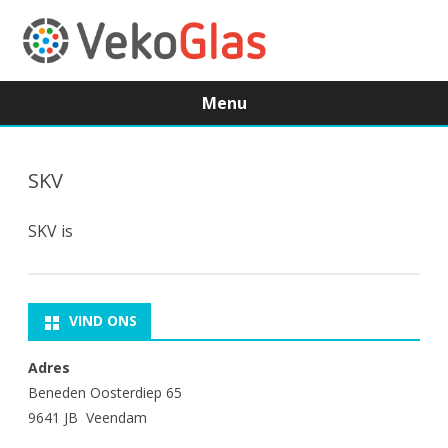
Menu
Ga
direct
naar
SKV
de
inhoud
SKV is
VIND ONS
Adres
Beneden Oosterdiep 65
9641 JB Veendam