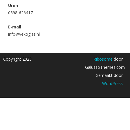
Uren
0598-626417
E-mail
info@vekoglas.nl
Copyright 2023
Ribosome
door
GalussoThemes.com
Gemaakt door
WordPress