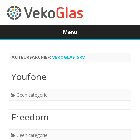
Menu
Ga
direct
naar
de
AUTEURSARCHIEF:
VEKOGLAS_SKV
inhoud
Youfone
Geen categorie
Freedom
Geen categorie